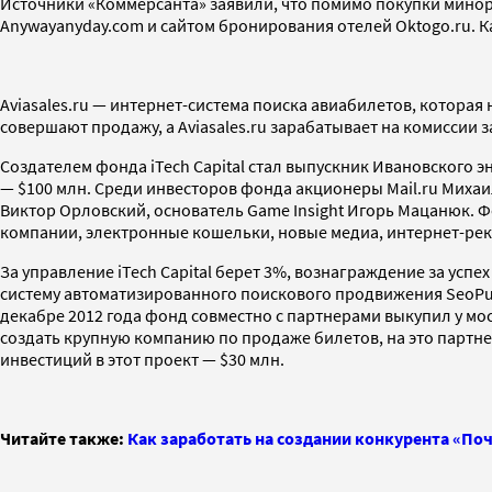
Источники «Коммерсанта» заявили, что помимо покупки минори
Anywayanyday.com и сайтом бронирования отелей Oktogo.ru. К
Aviasales.ru — интернет-система поиска авиабилетов, которая
совершают продажу, а Aviasales.ru зарабатывает на комиссии з
Создателем фонда iTech Capital стал выпускник Ивановского 
— $100 млн. Среди инвесторов фонда акционеры Mail.ru Михаи
Виктор Орловский, основатель Game Insight Игорь Мацанюк. Ф
компании, электронные кошельки, новые медиа, интернет-рек
За управление iTech Capital берет 3%, вознаграждение за усп
систему автоматизированного поискового продвижения SeoPult
декабре 2012 года фонд совместно с партнерами выкупил у мо
создать крупную компанию по продаже билетов, на это партне
инвестиций в этот проект — $30 млн.
Читайте также:
Как заработать на создании конкурента «По