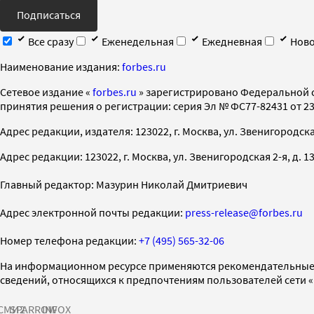
Подписаться
Все сразу
Еженедельная
Ежедневная
Ново
Наименование издания:
forbes.ru
Cетевое издание «
forbes.ru
» зарегистрировано Федеральной 
принятия решения о регистрации: серия Эл № ФС77-82431 от 23 
Адрес редакции, издателя: 123022, г. Москва, ул. Звенигородская 2-
Адрес редакции: 123022, г. Москва, ул. Звенигородская 2-я, д. 13, с
Главный редактор: Мазурин Николай Дмитриевич
Адрес электронной почты редакции:
press-release@forbes.ru
Номер телефона редакции:
+7 (495) 565-32-06
На информационном ресурсе применяются рекомендательные 
сведений, относящихся к предпочтениям пользователей сети 
СМИ2
SPARROW
INFOX