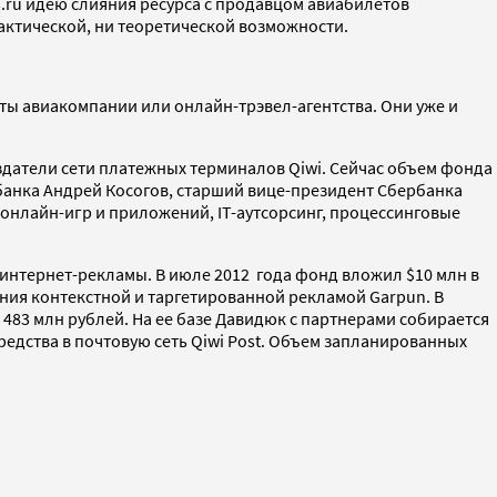
s.ru идею слияния ресурса с продавцом авиабилетов
рактической, ни теоретической возможности.
йты авиакомпании или онлайн-трэвел-агентства. Они уже и
.
здатели сети платежных терминалов Qiwi. Сейчас объем фонда
банка Андрей Косогов, старший вице-президент Сбербанка
онлайн-игр и приложений, IT-аутсорсинг, процессинговые
е интернет-рекламы. В июле 2012 года фонд вложил $10 млн в
ения контекстной и таргетированной рекламой Garpun. В
 483 млн рублей. На ее базе Давидюк с партнерами собирается
редства в почтовую сеть Qiwi Post. Объем запланированных