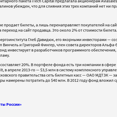
тарного пакета iTech Capital предлагала акционерам Aviasale
алинов убежден, что для слияния этих трех компаний нет ни п
 не продает билеты, а лишь перенаправляет покупателей на са
а переход на сайт продавца. Это около 2% от стоимости билета
энергоинститута Глеб Давидюк, его якорными инвесторами — со
л Винчель и Григорий Фингер, член совета директоров Альфа-
онд инвестирует в разработчиков программного обеспечения, 
ламу.
ех составляет 20%. В портфеле фонда есть три компании в сфер
, в апреле 2013-го — $3,5 млн в систему комплексного управл
сковского правительства сеть билетных касс — ОАО МДТЗК — за
ры намерены потратить до $40 млн. В 2012 году фонд вложил с
чты России»