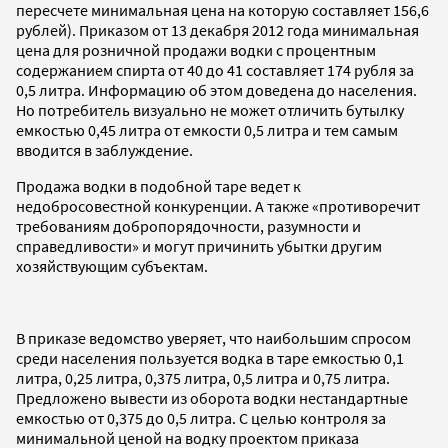
пересчете минимальная цена на которую составляет 156,6
рублей). Приказом от 13 декабря 2012 года минимальная
цена для розничной продажи водки с процентным
содержанием спирта от 40 до 41 составляет 174 рубля за
0,5 литра. Информацию об этом доведена до населения.
Но потребитель визуально не может отличить бутылку
емкостью 0,45 литра от емкости 0,5 литра и тем самым
вводится в заблуждение.
Продажа водки в подобной таре ведет к
недобросовестной конкуренции. А также «противоречит
требованиям добропорядочности, разумности и
справедливости» и могут причинить убытки другим
хозяйствующим субъектам.
В приказе ведомство уверяет, что наибольшим спросом
среди населения пользуется водка в таре емкостью 0,1
литра, 0,25 литра, 0,375 литра, 0,5 литра и 0,75 литра.
Предложено вывести из оборота водки нестандартные
емкостью от 0,375 до 0,5 литра. С целью контроля за
минимальной ценой на водку проектом приказа