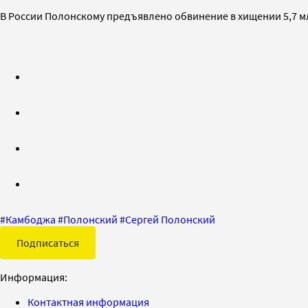
В России Полонскому предъявлено обвинение в хищении 5,7 мл
#
Камбоджа
#
Полонский
#
Сергей Полонский
Подписаться
Информация:
Контактная информация