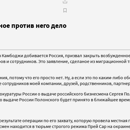
ое против него дело
 Камбоджи добивается Россия, призвал закрыть возбужденное
ов и сотрудников. Это заявление, сделаное из миграционной 
ия, потому что его просто нет. Ну, а если это по каким-либо 
 сотрудников моей компании, друзей, родственников, партнер
окуратуры России о выдаче российского бизнесмена Сергея П
о выдаче России Полонского будет принято в ближайшее врем
результате операции по его захвату, которую провела местная
смен находится в тюрьме строгого режима Прей Сар на окраин