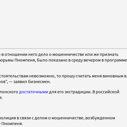
 в отношении него дело о мошенничестве или же признать
тюрьмы Пномпеня, было показано в среду вечером в программе
обстоятельствам невозможно, то прошу считать меня виновным в
ов", — заявил бизнесмен.
олонского
достаточными
для его экстрадиции. В российской
я.
 полиция в связи с делом о мошенничестве, возбужденном
е Пномпеня.