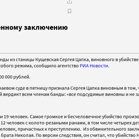
ненному заключению
ды из станицы Кущевская Сергея Цапка, виновного в убийстве 
собого режима, сообщило агентство
РИА Новости
.
0 000 рублей.
аевом суде в пятницу признала Сергея Цапка виновным в том, 
й вердикт всем членам банды: «все подсудимые виновны и не 
и 19 человек. Самое громкое и бесчеловечное убийство произош
 человек с колото-резаными ранами, в том числе четырех дете
еловек, причастных к преступлению. Из обвинительного заклю
о брата Николая. По версии следствия, он считал, что убийств