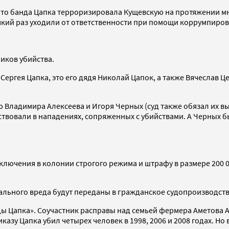
то банда Цапка терроризировала Кущевскую на протяжении мн
сякий раз уходили от ответственности при помощи коррумпиро
иков убийства.
Сергея Цапка, это его дядя Николай Цапок, а также Вячеслав 
Владимира Алексеева и Игоря Черных (суд также обязал их вып
аствовали в нападениях, сопряженных с убийствами. А Черных
ключения в колонии строгого режима и штрафу в размере 200 
льного вреда будут переданы в гражданское судопроизводств
ды Цапка». Соучастник расправы над семьей фермера Аметова 
азу Цапка убил четырех человек в 1998, 2006 и 2008 годах. Но