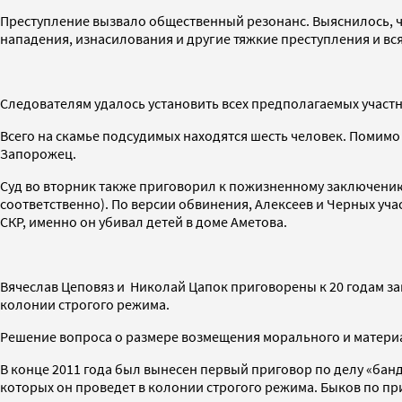
Преступление вызвало общественный резонанс. Выяснилось, ч
нападения, изнасилования и другие тяжкие преступления и в
Следователям удалось установить всех предполагаемых участн
Всего на скамье подсудимых находятся шесть человек. Помимо 
Запорожец.
Суд во вторник также приговорил к пожизненному заключению 
соответственно). По версии обвинения, Алексеев и Черных уч
СКР, именно он убивал детей в доме Аметова.
Вячеслав Цеповяз и Николай Цапок приговорены к 20 годам за
колонии строгого режима.
Решение вопроса о размере возмещения морального и материа
В конце 2011 года был вынесен первый приговор по делу «бан
которых он проведет в колонии строгого режима. Быков по прик