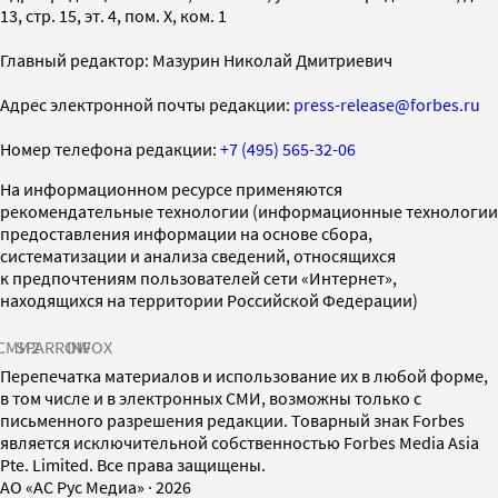
13, стр. 15, эт. 4, пом. X, ком. 1
Главный редактор: Мазурин Николай Дмитриевич
Адрес электронной почты редакции:
press-release@forbes.ru
Номер телефона редакции:
+7 (495) 565-32-06
На информационном ресурсе применяются
рекомендательные технологии (информационные технологии
предоставления информации на основе сбора,
систематизации и анализа сведений, относящихся
к предпочтениям пользователей сети «Интернет»,
находящихся на территории Российской Федерации)
СМИ2
SPARROW
INFOX
Перепечатка материалов и использование их в любой форме,
в том числе и в электронных СМИ, возможны только с
письменного разрешения редакции. Товарный знак Forbes
является исключительной собственностью Forbes Media Asia
Pte. Limited. Все права защищены.
AO «АС Рус Медиа»
·
2026