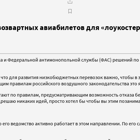
возвартных авиабилетов для «лоукосте
а и Федеральной антимонопольной службы (ФАС) решений по 
, что для развития низкобюджетных перевозок важно, чтобы в
ющим правилам российского воздушного законодательства это 
тают по правилам, предусматривающим возможность отказа без
едрешаю никаких идей, просто хотел бы чтобы вы этим позаним
 его ведомство активно работает в этом направлении. По его с