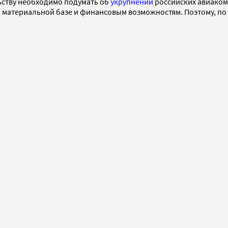
льству необходимо подумать об
укрупнении
российских авиакомп
 материальной базе и финансовым возможностям. Поэтому, по 