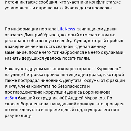
Источник также сообщил, что участники конфликта уже
установлены и опрошены, сейчас ведется проверка.
По информации портала
LifeNews
, зачинщиком драки
оказался Дмитрий Урычев, который отмечал в том же
ресторане собственную свадьбу. Судья, который прибыл
в заведение не как гость свадьбы, сделал жениху
замечание, после чего тот набросился на него с кулаками.
Разнять дерущихся удалось посетителям.
Накануне в другом московском ресторане - "Куршевель"
на улице Петровка произошла еще одна драка, в которой
также пострадал чиновник. Депутата Госдумы от фракции
КПРФ, члена комитета по безопасности и
противодействию коррупции Дениса Вороненкова
избил
бывший сотрудник ФСБ Андрей Мурзиков. По
словам Вороненкова, нападавший крикнул, что просидел
по вине депутата в тюрьме целый год, и ударил его пять
разу по лицу.