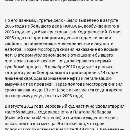
По его данным, «третье дело» было выделено в августе
2006 года из большого дела «ЮКОСа», возбужденного в
2003 году, когда был арестован сам Ходорковский. В мае
2005 года его приговорили к девяти годам лишения
свободы по обвинению в мошенничестве и неуплате
налогов. Позже Мосгорсуд снизил наказание до восьми
лет. О втором уголовном деле в отношении бывшего
олигарха стало известно, когда завершался первый
судебный процесс. В декабре 2010 года уже в рамках
«второго дела» Ходорковского приговорили к 14 годам
лишения свободы за хищение нефти и легализацию
выручки от ее продажи. Через полгода Мосгорсуд снизил
срок наказания до 13 лет (срок исчисляется со дня ареста
по «первому делу», то есть с 2003 года).
В августе 2012 года Верховный суд частично удовлетворил
жалобу защиты Ходорковского и Платона Лебедева
(бывший глава «Менатепа») и снизил осужденным срок
наказания на два месяца. Это означало, что срок
Ходорковского истекает в августе 2014 года, а Лебедева —