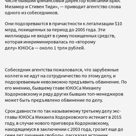
числе бывший финансовый директор компании Брюс
Мизамор и Стивен Тиди», — приводит агентство слова
одного из собеседников.
Они подозреваются в причастности к легализации $10
млрд, похищенных за период до 2005 года. Эти
миллиарды не входят в сумму похищенных средств,
которая инкриминировалась по «второму
делу» ЮКОСа — около 1 трлн рублей.
Собеседник агентства пожаловался, что зарубежные
коллеги не идут на сотрудничество по этому делу, и
подозреваемым невозможно предъявить обвинение. По
его мнению, бывшему главе ЮКОСа Михаилу
Ходорковскому и ряду других бывших топ-менеджеров
может быть предъявлено обвинение по делу.
Срок давности по так называемому третьему делу экс-
главы ЮКОСа Михаила Ходорковского истекает в 2015
году, в случае нового приговора Ходорковскому,
находящемуся в заключении с 2003 года, грозит еще до
семи лет лишения свободы, рассказал источник.