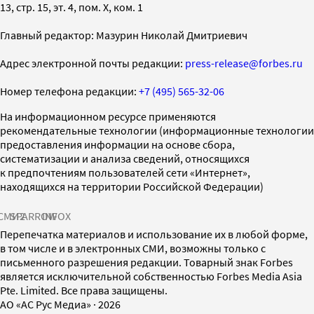
13, стр. 15, эт. 4, пом. X, ком. 1
Главный редактор: Мазурин Николай Дмитриевич
Адрес электронной почты редакции:
press-release@forbes.ru
Номер телефона редакции:
+7 (495) 565-32-06
На информационном ресурсе применяются
рекомендательные технологии (информационные технологии
предоставления информации на основе сбора,
систематизации и анализа сведений, относящихся
к предпочтениям пользователей сети «Интернет»,
находящихся на территории Российской Федерации)
СМИ2
SPARROW
INFOX
Перепечатка материалов и использование их в любой форме,
в том числе и в электронных СМИ, возможны только с
письменного разрешения редакции. Товарный знак Forbes
является исключительной собственностью Forbes Media Asia
Pte. Limited. Все права защищены.
AO «АС Рус Медиа»
·
2026