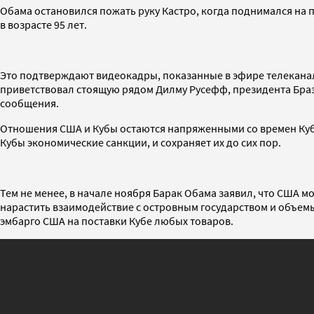
Обама остановился пожать руку Кастро, когда поднимался на
в возрасте 95 лет.
Это подтверждают видеокадры, показанные в эфире телеканала 
приветствовал стоящую рядом Дилму Русефф, президента Брази
сообщения.
Отношения США и Кубы остаются напряженными со времен Кубин
Кубы экономические санкции, и сохраняет их до сих пор.
Тем не менее, в начале ноября Барак Обама заявил, что США 
нарастить взаимодействие с островным государством и объем
эмбарго США на поставки Кубе любых товаров.