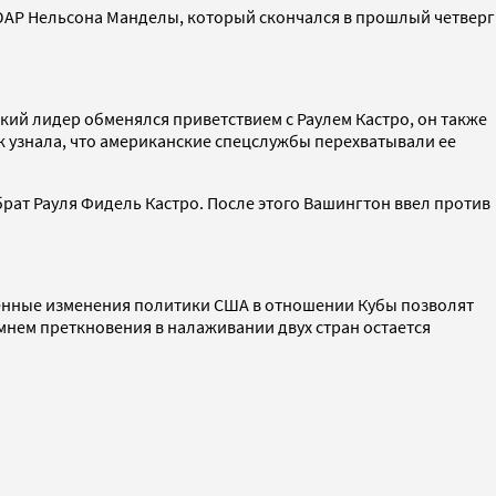
 ЮАР Нельсона Манделы, который скончался в прошлый четверг
ский лидер обменялся приветствием с Раулем Кастро, он также
к узнала, что американские спецслужбы перехватывали ее
рат Рауля Фидель Кастро. После этого Вашингтон ввел против
епенные изменения политики США в отношении Кубы позволят
мнем преткновения в налаживании двух стран остается