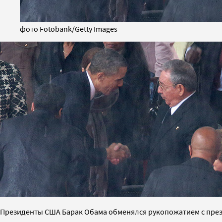
фото Fotobank/Getty Images
Президенты США Барак Обама обменялся рукопожатием с през