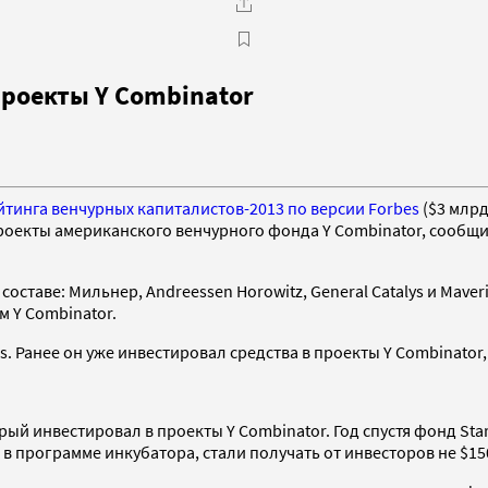
роекты Y Combinator
йтинга венчурных капиталистов-2013 по версии Forbes
($3 млрд
проекты американского венчурного фонда Y Combinator, сообщ
составе: Мильнер, Andreessen Horowitz, General Catalys и Maver
 Y Combinator.
. Ранее он уже инвестировал средства в проекты Y Combinator
торый инвестировал в проекты Y Combinator. Год спустя фонд St
 программе инкубатора, стали получать от инвесторов не $150 