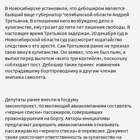
В Новосибирске установили, что дебоширом является
бывший вице-губернатор Челябинской области Андрей
Третьяков. В отношении него возбуждено дело о
хулиганстве, ему грозит до пяти лет лишения свободы. В
настоящее время Третьяков задержан. 20 декабря суд в
Новосибирской области суд рассмотрит ходатайство
следствия о его аресте. Сам Третьяков ранее не признал
свою вину в хулиганстве. Он заявил, что не был пьян, а
выпил перед вылетом «всего три коктейля», поскольку
соблюдает пост. Дебошир также принес извинения
пострадавшему бортпроводнику и другим членам
экипажа самолета.
Депутаты ранее внесли в Госдуму
законопроект, позволяющий авиакомпаниям составлять
«черные списки» пассажиров, совершивших
правонарушения на борту. Авторы инициативы
предлагают разрешить авиакомпаниям отказывать
пассажирам из «черного списка» в перевозке. Документ
также ужесточает ответственность за хулиганство на