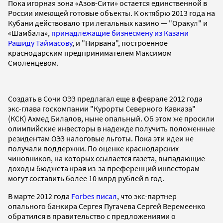
Пока игорная зона «Азов-Сити» остается единственной в
России имеющей готовые объекты. К октябрю 2013 года на
Кубани действовало три легальных казино — "Оракул" и
«Шамбала»,
принадлежащие бизнесмену из Казани
Рашиду Таймасову
, и "Нирвана", построенное
краснодарским предпринимателем Максимом
Смоленцевом.
Создать в Сочи ОЭЗ предлагал еще в феврале 2012 года
экс-глава госкомпании "Курорты Северного Кавказа"
(КСК) Ахмед Билалов, ныне опальный. Об этом же просили
олимпийские инвесторы в надежде получить положенные
резидентам ОЭЗ налоговые льготы. Пока эти идеи не
получали поддержки. По оценке краснодарских
чиновников, на которых ссылается газета, выпадающие
доходы бюджета края из-за преференций инвесторам
могут составить более 10 млрд рублей в год.
В марте 2012 года
Forbes писал
, что экс-партнер
опального банкира Сергея Пугачева Сергей Веремеенко
обратился в правительство с предложениями о