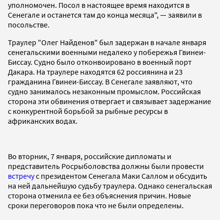
уполномочен. Посол в настоящее время находится в
Сенегале и останется там до конца месяца", — заявили в
посольстве.
Траулер "Олег Найденов" был задержан в начале января
сенегальскими военными недалеко у побережья Гвинеи-
Биссау. Судно было отконвоировано в военный порт
Дакара. На траулере находятся 62 россиянина и 23
гражданина Гвинеи-Биссау. В Сенегале заявляют, что
судно занималось незаконным промыслом. Российская
сторона эти обвинения отвергает и связывает задержание
с конкурентной борьбой за рыбные ресурсы в
африканских водах.
Во вторник, 7 января, российские дипломаты и
представитель Росрыболовства должны были провести
встречу
с президентом Сенегала Маки Саллом и обсудить
на ней дальнейшую судьбу траулера. Однако сенегальская
сторона отменила ее без объяснения причин. Новые
сроки переговоров пока что не были определены.