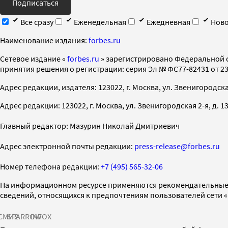
Подписаться
Все сразу
Еженедельная
Ежедневная
Ново
Наименование издания:
forbes.ru
Cетевое издание «
forbes.ru
» зарегистрировано Федеральной 
принятия решения о регистрации: серия Эл № ФС77-82431 от 23 
Адрес редакции, издателя: 123022, г. Москва, ул. Звенигородская 2-
Адрес редакции: 123022, г. Москва, ул. Звенигородская 2-я, д. 13, с
Главный редактор: Мазурин Николай Дмитриевич
Адрес электронной почты редакции:
press-release@forbes.ru
Номер телефона редакции:
+7 (495) 565-32-06
На информационном ресурсе применяются рекомендательные 
сведений, относящихся к предпочтениям пользователей сети 
СМИ2
SPARROW
INFOX