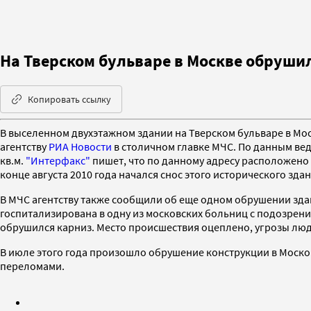
На Тверском бульваре в Москве обрушил
Копировать ссылку
В выселенном двухэтажном здании на Тверском бульваре в Мос
агентству
РИА Новости
в столичном главке МЧС. По данным вед
кв.м.
"Интерфакс"
пишет, что по данному адресу расположено 
конце августа 2010 года начался снос этого исторического зд
В МЧС агентству также сообщили об еще одном обрушении здан
госпитализирована в одну из московских больниц с подозрени
обрушился карниз. Место происшествия оцеплено, угрозы люд
В июле этого года произошло обрушение конструкции в Моско
переломами.