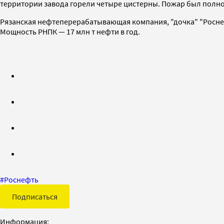
территории завода горели четыре цистерны. Пожар был полнос
Рязанская нефтеперерабатывающая компания, "дочка" "Роснеф
Мощность РНПК — 17 млн т нефти в год.
#
Роснефть
Подписаться
Информация: