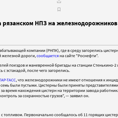
а рязанском НПЗ на железнодорожников
батывающей компании (РНПК), где в среду загорелись цистерн
й железной дороги,
cообщается
на сайте "Роснефти".
телей поездов и маневренной бригады на станции Стенькино-2 
 с эстакадой, после чего загорелись.
ТАР-ТАСС
, что железнодорожники не имеют отношения к инциде
х семь были пустыми. Цистерны были приняты представителями
 за время нахождения цистерн на территории завода работн
онтроль за сохранностью грузов", — заявил он.
 с топливом. Первоначально сообщалось об 11 горящих цисте