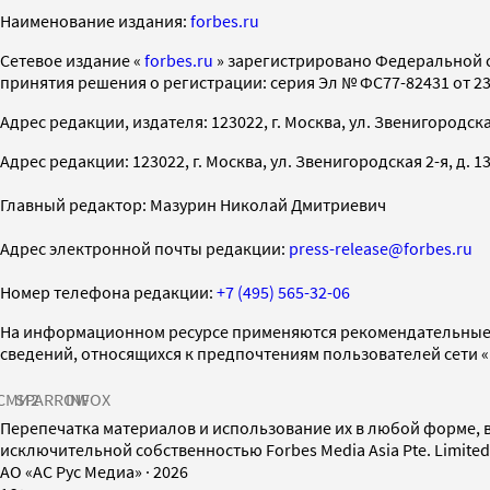
Наименование издания:
forbes.ru
Cетевое издание «
forbes.ru
» зарегистрировано Федеральной 
принятия решения о регистрации: серия Эл № ФС77-82431 от 23 
Адрес редакции, издателя: 123022, г. Москва, ул. Звенигородская 2-
Адрес редакции: 123022, г. Москва, ул. Звенигородская 2-я, д. 13, с
Главный редактор: Мазурин Николай Дмитриевич
Адрес электронной почты редакции:
press-release@forbes.ru
Номер телефона редакции:
+7 (495) 565-32-06
На информационном ресурсе применяются рекомендательные 
сведений, относящихся к предпочтениям пользователей сети 
СМИ2
SPARROW
INFOX
Перепечатка материалов и использование их в любой форме, в
исключительной собственностью Forbes Media Asia Pte. Limite
AO «АС Рус Медиа»
·
2026