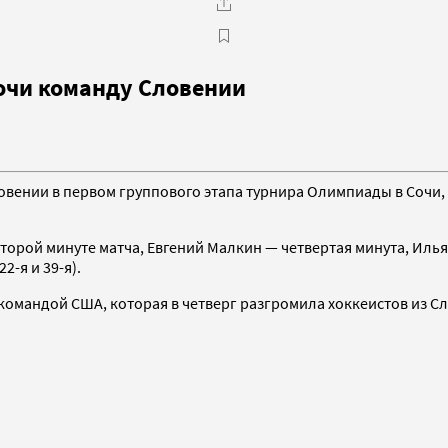
Сочи команду Словении
ении в первом группового этапа турнира Олимпиады в Сочи, с
орой минуте матча, Евгений Малкин — четвертая минута, Илья К
2-я и 39-я).
 командой США, которая в четверг разгромила хоккеистов из С