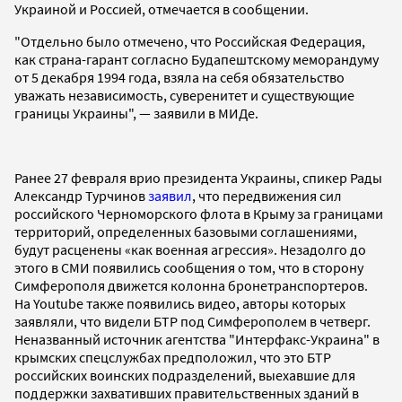
Украиной и Россией, отмечается в сообщении.
"Отдельно было отмечено, что Российская Федерация,
как страна-гарант согласно Будапештскому меморандуму
от 5 декабря 1994 года, взяла на себя обязательство
уважать независимость, суверенитет и существующие
границы Украины", — заявили в МИДе.
Ранее 27 февраля врио президента Украины, спикер Рады
Александр Турчинов
заявил
, что передвижения сил
российского Черноморского флота в Крыму за границами
территорий, определенных базовыми соглашениями,
будут расценены «как военная агрессия». Незадолго до
этого в СМИ появились сообщения о том, что в сторону
Симферополя движется колонна бронетранспортеров.
На Youtube также появились видео, авторы которых
заявляли, что видели БТР под Симферополем в четверг.
Неназванный источник агентства "Интерфакс-Украина" в
крымских спецслужбах предположил, что это БТР
российских воинских подразделений, выехавшие для
поддержки захвативших правительственных зданий в