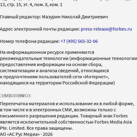
13, стр. 15, эт. 4, пом. X, ком. 1
Главный редактор: Мазурин Николай Дмитриевич
Адрес электронной почты редакции:
press-release@forbes.ru
Номер телефона редакции:
+7 (495) 565-32-06
На информационном ресурсе применяются
рекомендательные технологии (информационные технологии
предоставления информации на основе сбора,
систематизации и анализа сведений, относящихся
к предпочтениям пользователей сети «Интернет»,
находящихся на территории Российской Федерации)
СМИ2
SPARROW
INFOX
Перепечатка материалов и использование их в любой форме,
в том числе и в электронных СМИ, возможны только с
письменного разрешения редакции. Товарный знак Forbes
является исключительной собственностью Forbes Media Asia
Pte. Limited. Все права защищены.
AO «АС Рус Медиа»
·
2026