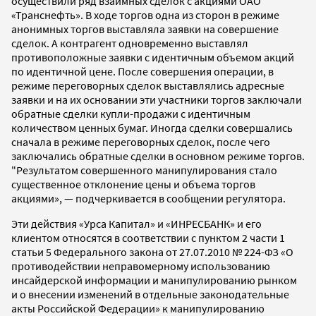
осуществили ряд взаимных сделок с акциями ОАО
«Транснефть». В ходе торгов одна из сторон в режиме
анонимных торгов выставляла заявки на совершение
сделок. А контрагент одновременно выставлял
противоположные заявки с идентичным объемом акций
по идентичной цене. После совершения операции, в
режиме переговорных сделок выставлялись адресные
заявки и на их основании эти участники торгов заключали
обратные сделки купли-продажи с идентичным
количеством ценных бумаг. Иногда сделки совершались
сначала в режиме переговорных сделок, после чего
заключались обратные сделки в основном режиме торгов.
"Результатом совершенного манипулирования стало
существенное отклонение цены и объема торгов
акциями», — подчеркивается в сообщении регулятора.
Эти действия «Урса Капитал» и «ИНРЕСБАНК» и его
клиентом относятся в соответствии с пунктом 2 части 1
статьи 5 Федерального закона от 27.07.2010 № 224-ФЗ «О
противодействии неправомерному использованию
инсайдерской информации и манипулированию рынком
и о внесении изменений в отдельные законодательные
акты Российской Федерации» к манипулированию