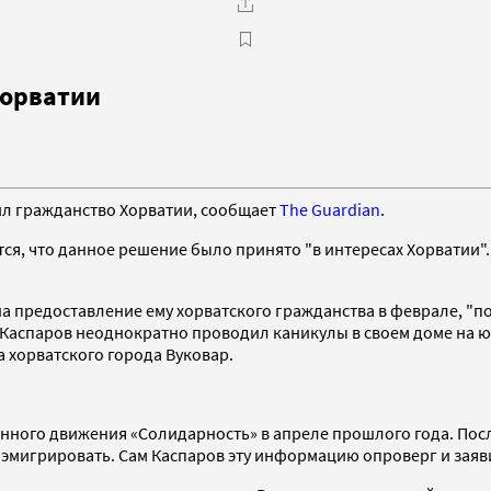
Хорватии
ил гражданство Хорватии, сообщает
The Guardian
.
тся, что данное решение было принято "в интересах Хорватии"
а предоставление ему хорватского гражданства в феврале, "п
Каспаров неоднократно проводил каникулы в своем доме на юг
а хорватского города Вуковар.
ного движения «Солидарность» в апреле прошлого года. Посл
эмигрировать. Сам Каспаров эту информацию опроверг и заявил