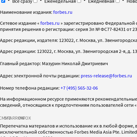
Все сразу
Еженедельная
Ежедневная
Ново
Наименование издания:
forbes.ru
Cетевое издание «
forbes.ru
» зарегистрировано Федеральной 
принятия решения о регистрации: серия Эл № ФС77-82431 от 23 
Адрес редакции, издателя: 123022, г. Москва, ул. Звенигородская 2-
Адрес редакции: 123022, г. Москва, ул. Звенигородская 2-я, д. 13, с
Главный редактор: Мазурин Николай Дмитриевич
Адрес электронной почты редакции:
press-release@forbes.ru
Номер телефона редакции:
+7 (495) 565-32-06
На информационном ресурсе применяются рекомендательные 
сведений, относящихся к предпочтениям пользователей сети 
СМИ2
SPARROW
INFOX
Перепечатка материалов и использование их в любой форме, в
исключительной собственностью Forbes Media Asia Pte. Limite