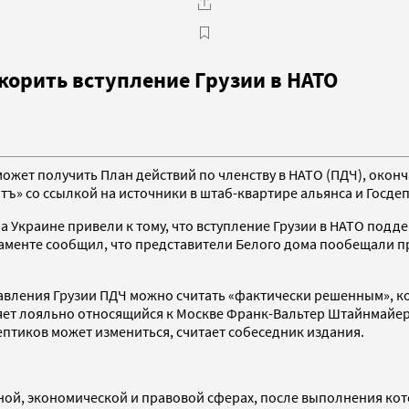
корить вступление Грузии в НАТО
может получить План действий по членству в НАТО (ПДЧ), окон
нтъ» со ссылкой на источники в штаб-квартире альянса и Госд
на Украине привели к тому, что вступление Грузии в НАТО под
ртаменте сообщил, что представители Белого дома пообещали
вления Грузии ПДЧ можно считать «фактически решенным», кон
ет лояльно относящийся к Москве Франк-Вальтер Штайнмайер.
птиков может измениться, считает собеседник издания.
ной, экономической и правовой сферах, после выполнения кот