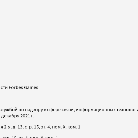
сти Forbes Games
службой по надзору в сфере связи, информационных технолог
декабря 2021 г.
я, д. 13, стр. 15, эт. 4, пом. X, ком. 1
тр. 15, эт. 4, пом. X, ком. 1