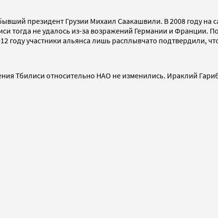
 бывший президент Грузии Михаил Саакашвили. В 2008 году на с
иси тогда не удалось из-за возражений Германии и Франции. П
2012 году участники альянса лишь расплывчато подтвердили, чт
рения Тбилиси относительно НАО не изменились. Ираклий Гариб