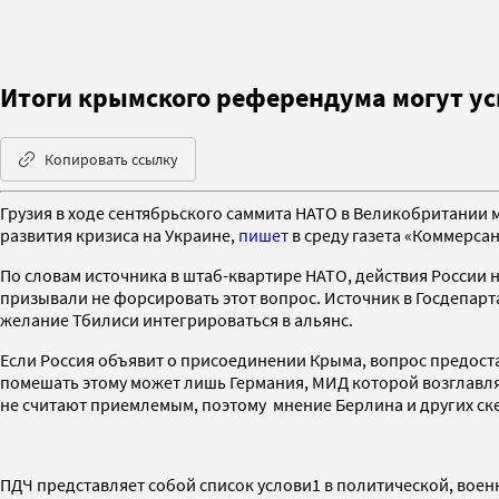
Итоги крымского референдума могут ус
Копировать ссылку
Грузия в ходе сентябрьского саммита НАТО в Великобритании 
развития кризиса на Украине,
пишет
в среду газета «Коммерса
По словам источника в штаб-квартире НАТО, действия России 
призывали не форсировать этот вопрос. Источник в Госдепа
желание Тбилиси интегрироваться в альянс.
Если Россия объявит о присоединении Крыма, вопрос предоста
помешать этому может лишь Германия, МИД которой возглавля
не считают приемлемым, поэтому мнение Берлина и других ске
ПДЧ представляет собой список услови1 в политической, воен