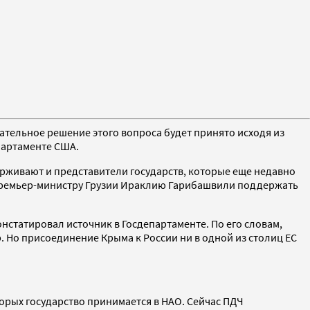
чательное решение этого вопроса будет принято исходя из
епартаменте США.
держивают и представители государств, которые еще недавно
 премьер-министру Грузии Ираклию Гарибашвили поддержать
статировал источник в Госдепартаменте. По его словам,
 Но присоединение Крыма к России ни в одной из столиц ЕС
орых государство принимается в НАО. Сейчас ПДЧ