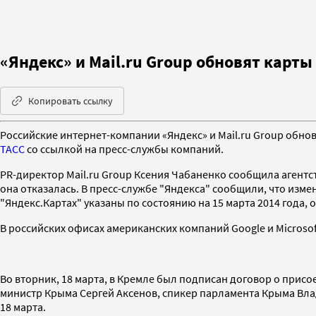
«Яндекс» и Mail.ru Group обновят карт
Копировать ссылку
Российские интернет-компании «Яндекс» и Mail.ru Group обно
ТАСС
со ссылкой на пресс-службы компаний.
PR-директор Mail.ru Group Ксения Чабаненко сообщила агентс
она отказалась. В пресс-службе "Яндекса" сообщили, что изме
"Яндекс.Картах" указаны по состоянию на 15 марта 2014 года, 
В российских офисах американских компаний Google и Microsof
Во вторник, 18 марта, в Кремле был подписан договор о прис
министр Крыма Сергей Аксенов, спикер парламента Крыма Вла
18 марта.