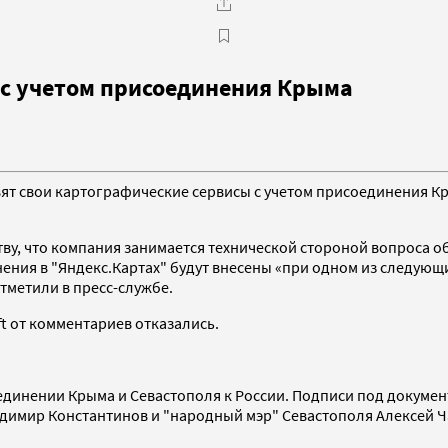
ы с учетом присоединения Крыма
вят свои картографические сервисы с учетом присоединения К
тву, что компания занимается технической стороной вопроса 
нения в "Яндекс.Картах" будут внесены «при одном из следующ
отметили в пресс-службе.
t от комментариев отказались.
оединении Крыма и Севастополя к России. Подписи под докуме
димир Константинов и "народный мэр" Севастополя Алексей Ча