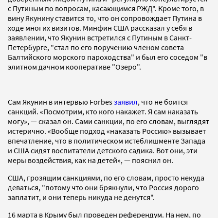
с Путиным по вопросам, касающимся РЖД". Кроме того, в
вину Якунину ставится то, что он сопровождает Путина в
ходе многих визитов. Минфин США рассказал у себя в
заявлении, что Якунин встретился с Путиным в Санкт-
Петербурге, "стал по его поручению членом совета
Балтийского морского пароходства" и был его соседом "в
элитном дачном кооперативе "Озеро".
Сам Якунин в интервью Forbes
заявил
, что не боится
санкций. «Посмотрим, кто кого накажет. Я сам наказать
могу», — сказал он. Сами санкции, по его словам, выглядят
истерично. «Вообще подход «наказать Россию» вызывает
впечатление, что в политическом истеблишменте Запада
и США сидят воспитатели детского садика. Вот они, эти
меры воздействия, как на детей», — пояснил он.
США, грозящим санкциями, по его словам, просто некуда
деваться, "потому что они брякнули, что Россия дорого
заплатит, и они теперь никуда не денутся".
16 марта в Крыму был проведен референдум. На нем, по