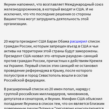
Якунин напомнил, что возглавляет Международный союз
железнодорожников, в который входят и США. И не
исключил, что что последние решения со стороны
Вашингтона могут затруднить деятельность этой
организации.
20 марта президент США Барак Обама
расширил
список
граждан России, которым запрещен въезд в США и чьи
активы на территории этой страны будут заморожены.
Президент США назвал это «вторым раундом» санкций
против граждан России, причастных к действиям Кремля
на Украине. Первый список этих санкций не остановил
проведение референдума в Крыму, после которого
полуостров и город Севастополь вошли в состав
Российской федерации.
В расширенный список из 20 имен попал, наряду с
группой российских миллиардеров, чиновников,
депутатов и сенаторов, и Якунин. Минфин США объяснил
попадание Якунина в список тем, что он является близким
доверенным лицом Путина и "регулярно консультируется