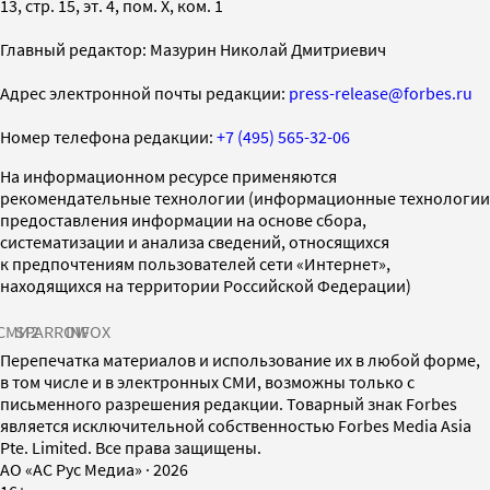
13, стр. 15, эт. 4, пом. X, ком. 1
Главный редактор: Мазурин Николай Дмитриевич
Адрес электронной почты редакции:
press-release@forbes.ru
Номер телефона редакции:
+7 (495) 565-32-06
На информационном ресурсе применяются
рекомендательные технологии (информационные технологии
предоставления информации на основе сбора,
систематизации и анализа сведений, относящихся
к предпочтениям пользователей сети «Интернет»,
находящихся на территории Российской Федерации)
СМИ2
SPARROW
INFOX
Перепечатка материалов и использование их в любой форме,
в том числе и в электронных СМИ, возможны только с
письменного разрешения редакции. Товарный знак Forbes
является исключительной собственностью Forbes Media Asia
Pte. Limited. Все права защищены.
AO «АС Рус Медиа»
·
2026