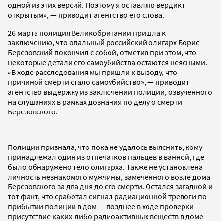
одной из этих версий. Поэтому я оставляю вердикт
открытым», — приводит агентство его слова.
26 марта полиция Великобритании пришла к
заключению, что опальный российский олигарх Борис
Березовский покончил с собой, отметив при этом, что
некоторые детали его самоубийства остаются неясными.
«В ходе расследования мы пришли к выводу, что
причиной смерти стало самоубийство», — приводит
агентство выдержку из заключении полиции, озвученного
на слушаниях в рамках дознания по делу о смерти
Березовского.
Полиции признала, что пока не удалось выяснить, кому
принадлежал один из отпечатков пальцев в ванной, где
было обнаружено тело олигарха. Также не установлена
личность незнакомого мужчины, замеченного возле дома
Березовского за два дня до его смерти. Остался загадкой и
тот факт, что сработал сигнал радиационной тревоги по
прибытии полиции в дом — позднее в ходе проверки
присутствие каких-либо радиоактивных веществ в доме