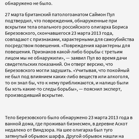
обнаружено не было.
27 марта британский патологоанатом Саймон Пул
подтвердил, что повреждения, обнаруженные при
вскрытии тела опального российского олигарха Бориса
Березовского, скончавшегося 23 марта 2013 года,
совпадают с признаками, характерными для самоубийства
посредством повешения. «Повреждения характерны для
повешения. Признаков какой-либо борьбы с третьим
лицом мы не обнаружили», — заявил Пул во время дачи
свидетельских показаний. Он отверг версию, что
Березовского могли задушить. «Учитывая, что покойный
не был под влиянием каких-либо веществ или алкоголя,
то он знал бы, что к нему приближаются, и налицо были
бы хоть какие-то следы борьбы», — пояснил эксперт,
производивший вскрытие.
Тело Березовского было обнаружено 23 марта 2013 года в
ванной дома, где проживал бизнесмен, в деревне Аскот
недалеко от Виндзора. На шее олигарха был туго
затянутый обрывок шарфа. Другой обрывок нашли на