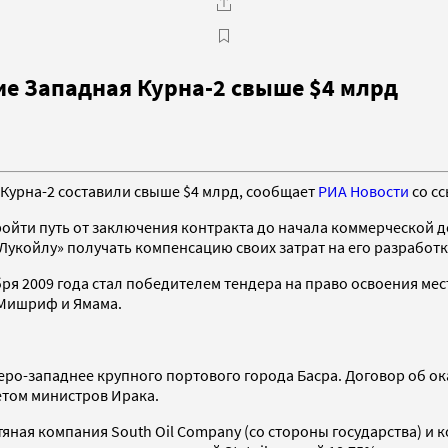
е Западная Курна-2 свыше $4 млрд
Курна-2 составили свыше $4 млрд, сообщает
РИА Новости
со с
пройти путь от заключения контракта до начала коммерческой 
«Лукойлу» получать компенсацию своих затрат на его разработк
кабря 2009 года стал победителем тендера на право освоения 
 Мишриф и Ямама.
веро-западнее крупного портового города Басра. Договор об о
етом министров Ирака.
яная компания South Oil Company (со стороны государства) и 