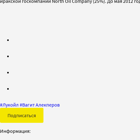
иракской госкомпании North Oil Company (25%). До мая 2012 год
#
Лукойл
#
Вагит Алекперов
Подписаться
Информация: