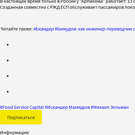
В настоящее время только в России у "Арпикома" работает: 13
Созданная совместно с РЖД ЕСП обслуживает пассажиров поез
Читайте также:
Искандер Махмудов: как инженер-переводчик 
#
Food Service Capital
#
Искандер Махмудов
#
Михаил Зельман
Подписаться
Информация: