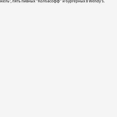
кель", пять пивных "Колбасофф" и бургерных 8 Wendy's.