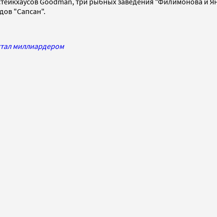
 стейкхаусов Goodman, три рыбных заведения "Филимонова и Ян
дов "Сапсан".
стал миллиардером