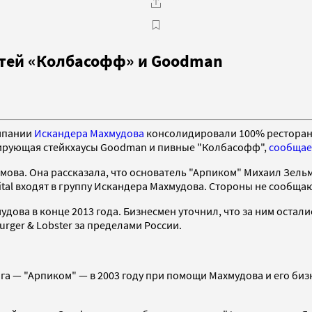
етей «Колбасофф» и Goodman
омпании
Искандера Махмудова
консолидировали 100% ресторанног
урирующая стейкхаусы Goodman и пивные "Колбасофф",
сообщае
ова. Она рассказала, что основатель "Арпиком" Михаил Зельм
pital входят в группу Искандера Махмудова. Стороны не сообща
удова в конце 2013 года. Бизнесмен уточнил, что за ним оста
rger & Lobster за пределами России.
 — "Арпиком" — в 2003 году при помощи Махмудова и его бизн