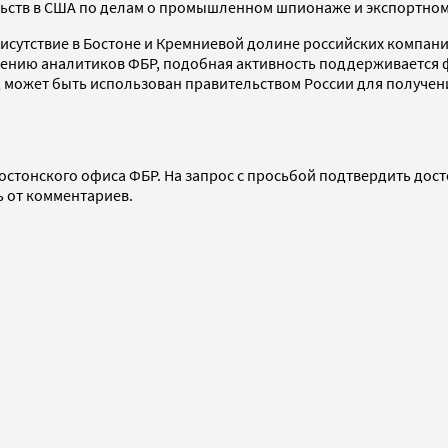
льств в США по делам о промышленном шпионаже и экспортном
рисутствие в Бостоне и Кремниевой долине российских компан
ению аналитиков ФБР, подобная активность поддерживается ф
 может быть использован правительством России для получен
бостонского офиса ФБР. На запрос с просьбой подтвердить до
ь от комментариев.