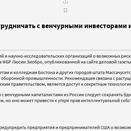
трудничать с венчурными инвесторами и
й и научно-исследовательских организаций о возможных риск
 ФБР Люсии Зиобро, опубликованной на сайте деловой газеты B
ам и колледжам Бостона и других городов штата Массачусетс
оборонной промышленности. Рекомендация связана с растуще
ским правительством, является доступ к секретным технологи
с венчурными капиталистами из России следует сохранять бди
, но оно может привести к утере прав интеллектуальной соб
предупредить предприятия и предпринимателей США о возможн