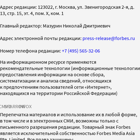
Адрес редакции: 123022, г. Москва, ул. Звенигородская 2-я, д.
13, стр. 15, эт. 4, пом. X, ком. 1
Главный редактор: Мазурин Николай Дмитриевич
Адрес электронной почты редакции:
press-release@forbes.ru
Номер телефона редакции:
+7 (495) 565-32-06
На информационном ресурсе применяются
рекомендательные технологии (информационные технологии
предоставления информации на основе сбора,
систематизации и анализа сведений, относящихся
к предпочтениям пользователей сети «Интернет»,
находящихся на территории Российской Федерации)
СМИ2
SPARROW
INFOX
Перепечатка материалов и использование их в любой форме,
в том числе и в электронных СМИ, возможны только с
письменного разрешения редакции. Товарный знак Forbes
является исключительной собственностью Forbes Media Asia
Pte. Limited. Все права защищены.