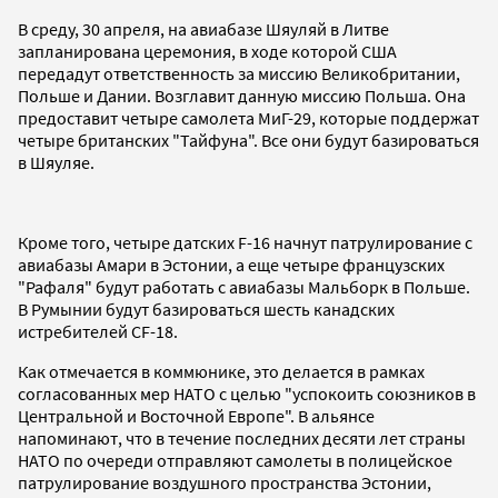
В среду, 30 апреля, на авиабазе Шяуляй в Литве
запланирована церемония, в ходе которой США
передадут ответственность за миссию Великобритании,
Польше и Дании. Возглавит данную миссию Польша. Она
предоставит четыре самолета МиГ-29, которые поддержат
четыре британских "Тайфуна". Все они будут базироваться
в Шяуляе.
Кроме того, четыре датских F-16 начнут патрулирование с
авиабазы Амари в Эстонии, а еще четыре французских
"Рафаля" будут работать с авиабазы Мальборк в Польше.
В Румынии будут базироваться шесть канадских
истребителей CF-18.
Как отмечается в коммюнике, это делается в рамках
согласованных мер НАТО с целью "успокоить союзников в
Центральной и Восточной Европе". В альянсе
напоминают, что в течение последних десяти лет страны
НАТО по очереди отправляют самолеты в полицейское
патрулирование воздушного пространства Эстонии,