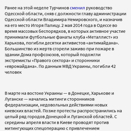
Ранее на этой неделе Турчинов
сменил
руководство
Одесской области, сняв с должности главу администрации
Одесской области Владимира Немировского, и назначив
на его место Игоря Палицу. 2 мая 2014 года в Одессе во
время массовых беспорядков, в которых активное участие
принимали футбольные фанаты клуба «Металлист» из
Харькова, погибли десятки активистов «антимайдана».
Большинство из жертв сгорели заживо при пожаре в
здании Дома профсоюзов, который подожгли
экстремисты «Правого сектора» и сторонники
«евромайдана». По данным МВД Украины, погибли 42
человек
В марте на востоке Украины — в Донецке, Харькове и
Луганске — начались митинги сторонников
федерализации, недовольных действиями новых
киевских властей. Позже протесты распространились на
целый ряд городов Донецкой и Луганской областей. С
середины апреля власти в Киеве проводят против
митингующих спецоперацию с привлечением