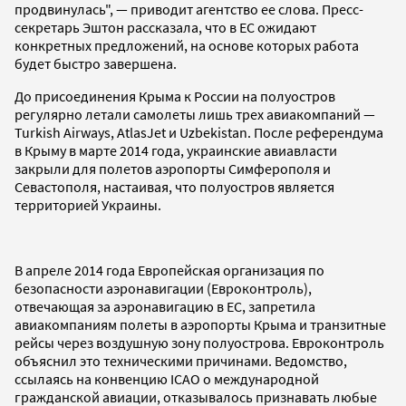
продвинулась", — приводит агентство ее слова. Пресс-
секретарь Эштон рассказала, что в ЕС ожидают
конкретных предложений, на основе которых работа
будет быстро завершена.
До присоединения Крыма к России на полуостров
регулярно летали самолеты лишь трех авиакомпаний —
Turkish Airways, AtlasJet и Uzbekistаn. После референдума
в Крыму в марте 2014 года, украинские авиавласти
закрыли для полетов аэропорты Симферополя и
Севастополя, настаивая, что полуостров является
территорией Украины.
В апреле 2014 года Европейская организация по
безопасности аэронавигации (Евроконтроль),
отвечающая за аэронавигацию в ЕС, запретила
авиакомпаниям полеты в аэропорты Крыма и транзитные
рейсы через воздушную зону полуострова. Евроконтроль
объяснил это техническими причинами. Ведомство,
ссылаясь на конвенцию ICAO о международной
гражданской авиации, отказывалось признавать любые