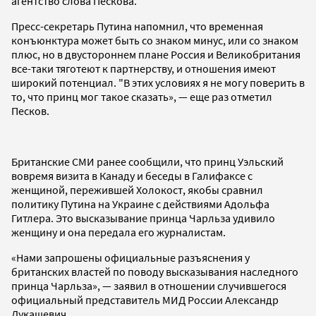
агентство слова Пескова.
Пресс-секретарь Путина напомнил, что временная
конъюнктура может быть со знаком минус, или со знаком
плюс, но в двустороннем плане Россия и Великобритания
все-таки тяготеют к партнерству, и отношения имеют
широкий потенциал. "В этих условиях я не могу поверить в
то, что принц мог такое сказать», — еще раз отметил
Песков.
Британские СМИ ранее сообщили, что принц Уэльский
вовремя визита в Канаду и беседы в Галифаксе с
женщиной, пережившей Холокост, якобы сравнил
политику Путина на Украине с действиями Адольфа
Гитлера. Это высказывание принца Чарльза удивило
женщину и она передала его журналистам.
«Нами запрошены официальные разъяснения у
британских властей по поводу высказывания наследного
принца Чарльза», — заявил в отношении случившегося
официальный представитель МИД России Александр
Лукашевич.