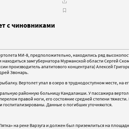
ет с чиновниками
 вертолета МИ-8, предположительно, находились ряд высокоп
ли находиться замгубернатора Мурманской области Сергей Ско
сии производитель апатитового концентрата) Алексей Григорь
дрей Звонарь.
ыбалку. Вертолет упал в озеро в труднодоступном месте, на ег
нтральную районную больницу Кандалакши. У пассажира верто
перелом правой ноги, его состояние средней степени тяжести.
ни госпитализированы. Данные о погибших уточняются.
«Пятка» на реке Варзуга и должен был приземлиться на площад