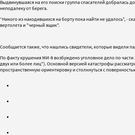
Выдвинувшаяся на его поиски группа спасателей добралась д
неподалеку от берега.
“Никого из находившихся на борту пока найти не удалось", - с
вертолета и "черный ящик".
Сообщается также, что нашлись свидетели, которые видели па
По факту крушения МИ-8 возбуждено уголовное дело по части 
двух или более лиц"). Основной версией катастрофы рассматр
пространственную ориентировку и столкнуться с поверхность