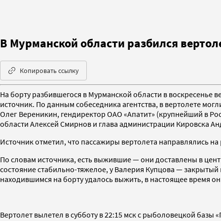
В Мурманской области разбился вертол
Копировать ссылку
На борту разбившегося в Мурманской области в воскресенье
источник. По данным собеседника агентства, в вертолете мог
Олег Вереникин, гендиректор ОАО «Апатит» (крупнейший в Рос
области Алексей Смирнов и глава администрации Кировска Ан
Источник отметил, что пассажиры вертолета направлялись на р
По словам источника, есть выжившие — они доставлены в це
состояние стабильно-тяжелое, у Валерия Купцова — закрытый 
находившимся на борту удалось выжить, в настоящее время о
Вертолет вылетел в субботу в 22:15 мск с рыболовецкой базы 