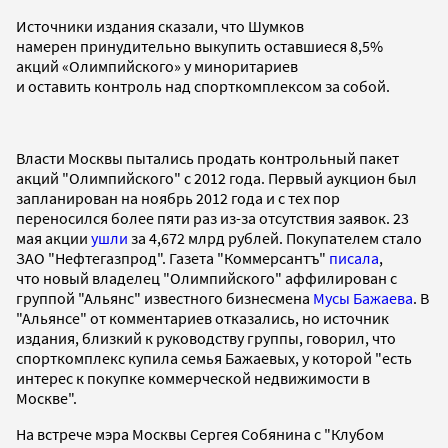
Источники издания сказали, что Шумков
намерен принудительно выкупить оставшиеся 8,5%
акций «Олимпийского» у миноритариев
и оставить контроль над спорткомплексом за собой.
Власти Москвы пытались продать контрольный пакет
акций "Олимпийского" с 2012 года. Первый аукцион был
запланирован на ноябрь 2012 года и с тех пор
переносился более пяти раз из-за отсутствия заявок. 23
мая акции
ушли
за 4,672 млрд рублей. Покупателем стало
ЗАО "Нефтегазпрод". Газета "Коммерсантъ"
писала
,
что новый владелец "Олимпийского" аффилирован с
группой "Альянс" известного бизнесмена
Мусы Бажаева
. В
"Альянсе" от комментариев отказались, но источник
издания, близкий к руководству группы, говорил, что
спорткомплекс купила семья Бажаевых, у которой "есть
интерес к покупке коммерческой недвижимости в
Москве".
На встрече мэра Москвы Сергея Собянина с "Клубом