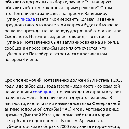
объявит о досрочных выборах, заявил: "Я планирую
объявить об этом, как только приму решение". О том,
что Полтавченко записался на прием к Владимиру
Путину,
писала
газета "Коммерсантъ" 27 мая. Издание
предполагало, что после этой встречи будет объявлено
решение президента по поводу досрочной отставки главы
Смольного. Источник издания говорил, что встреча
Путина и Полтавченко была запланирована на 3 июня. В
сообщении пресс-службы Кремля отмечается, что
губернатор Петербурга встретился с президентом
вечером 4 июня.
Срок полномочий Полтавченко должен был истечь в 2015
году. В декабре 2013 года газета «Ведомости» со ссылкой
на источники
сообщила
, что руководство страны изучает
вариант замены Полтавченко на другого человека. В
частности, кандидатами назывались глава Федеральной
антимонопольной службы (ФАС) Игорь Артемьев и вице-
премьер Дмитрий Козак, которые работали в мэрии
Петербурга в одно время с Путиным. Артемьев на
губернаторских выборах в 2000 году занял второе место,