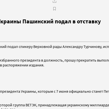
Украины Пашинский подал в отставку
кий подал спикеру Верховной рады Александру Турчинову, ис
воизбранного президента в должность, прошу прекратить вып
 в распоряжении издания.
 президента Украины, которым с 7 июня официально станет П
е которой группа ВЕТЭК, принадлежащая украинскому миллиард