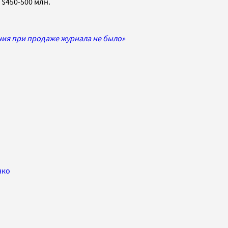
 $450-500 млн.
ения при продаже журнала не было»
нко