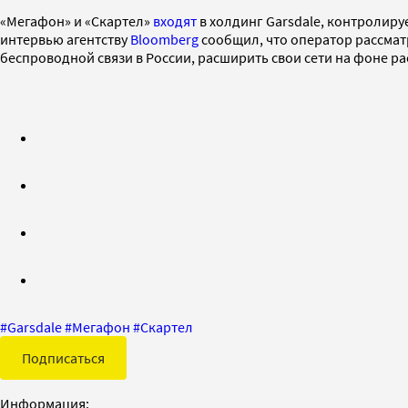
«Мегафон» и «Скартел»
входят
в холдинг Garsdale, контролир
интервью агентству
Bloomberg
сообщил, что оператор рассмат
беспроводной связи в России, расширить свои сети на фоне р
#
Garsdale
#
Мегафон
#
Скартел
Подписаться
Информация: