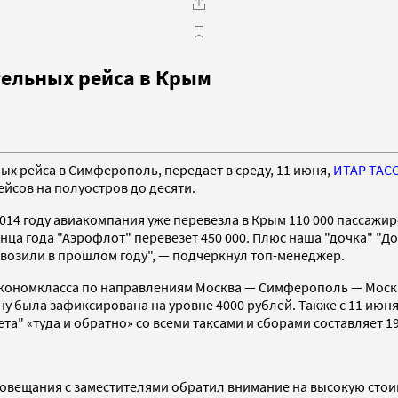
тельных рейса в Крым
х рейса в Симферополь, передает в среду, 11 июня,
ИТАР-ТАС
йсов на полуостров до десяти.
2014 году авиакомпания уже перевезла в Крым 110 000 пассажиро
онца года "Аэрофлот" перевезет 450 000. Плюс наша "дочка" "До
ревозили в прошлом году", — подчеркнул топ-менеджер.
экономкласса по направлениям Москва — Симферополь — Москва
ону была зафиксирована на уровне 4000 рублей. Также с 11 июн
а" «туда и обратно» со всеми таксами и сборами составляет 1
совещания с заместителями обратил внимание на высокую сто