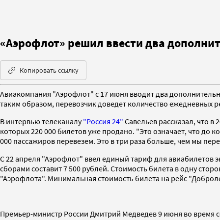
«Аэрофлот» решил ввести два дополни
Копировать ссылку
Авиакомпания "Аэрофлот" с 17 июня вводит два дополнительны
таким образом, перевозчик доведет количество ежедневных ре
В интервью телеканалу
"Россия 24"
Савельев рассказал, что в 
которых 220 000 билетов уже продано. "Это означает, что до к
000 пассажиров перевезем. Это в три раза больше, чем мы пе
С 22 апреля "Аэрофлот" ввел единый тариф для авиабилетов 
сборами составит 7 500 рублей. Стоимость билета в одну стор
"Аэрофлота". Минимальная стоимость билета на рейс "Добролет
Премьер-министр России Дмитрий Медведев 9 июня во время 