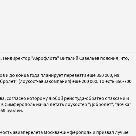
С
. Гендиректор "Аэрофлота" Виталий Савельев пояснил, что,
в и до конца года планирует перевезти еще 350 000, из
бролет" (лоукост-авиакомпания) еще 200 000. То есть 650-700
, согласно которому любой рейс туда-обратно с таксами и
я в Симферополь начал летать лоукостер "Добролет", "дочка"
959 рублей.
имость авиаперелета Москва-Симферополь и призвал лучше