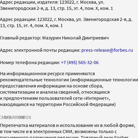
Адрес редакции, издателя: 123022, г. Москва, ул.
Звенигородская 2-я, д. 13, стр. 15, эт. 4, пом. X, ком. 1
Адрес редакции: 123022, г. Москва, ул. Звенигородская 2-я, д.
13, стр. 15, эт. 4, пом. X, ком. 1
Главный редактор: Мазурин Николай Дмитриевич
Адрес электронной почты редакции:
press-release@forbes.ru
Номер телефона редакции:
+7 (495) 565-32-06
На информационном ресурсе применяются
рекомендательные технологии (информационные технологии
предоставления информации на основе сбора,
систематизации и анализа сведений, относящихся
к предпочтениям пользователей сети «Интернет»,
находящихся на территории Российской Федерации)
СМИ2
SPARROW
INFOX
Перепечатка материалов и использование их в любой форме,
в том числе и в электронных СМИ, возможны только с
письменного разрешения редакции. Товарный знак Forbes