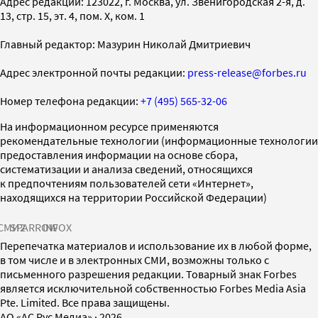
Адрес редакции: 123022, г. Москва, ул. Звенигородская 2-я, д.
13, стр. 15, эт. 4, пом. X, ком. 1
Главный редактор: Мазурин Николай Дмитриевич
Адрес электронной почты редакции:
press-release@forbes.ru
Номер телефона редакции:
+7 (495) 565-32-06
На информационном ресурсе применяются
рекомендательные технологии (информационные технологии
предоставления информации на основе сбора,
систематизации и анализа сведений, относящихся
к предпочтениям пользователей сети «Интернет»,
находящихся на территории Российской Федерации)
СМИ2
SPARROW
INFOX
Перепечатка материалов и использование их в любой форме,
в том числе и в электронных СМИ, возможны только с
письменного разрешения редакции. Товарный знак Forbes
является исключительной собственностью Forbes Media Asia
Pte. Limited. Все права защищены.
AO «АС Рус Медиа»
·
2026