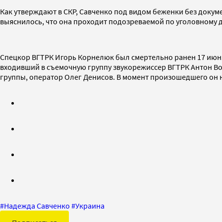
Как утверждают в СКР, Савченко под видом беженки без докум
выяснилось, что она проходит подозреваемой по уголовному д
Спецкор ВГТРК Игорь Корнелюк был смертельно ранен 17 июня 
входивший в съемочную группу звукорежиссер ВГТРК Антон Вол
группы, оператор Олег Денисов. В момент произошедшего он н
#
Надежда Савченко
#
Украина