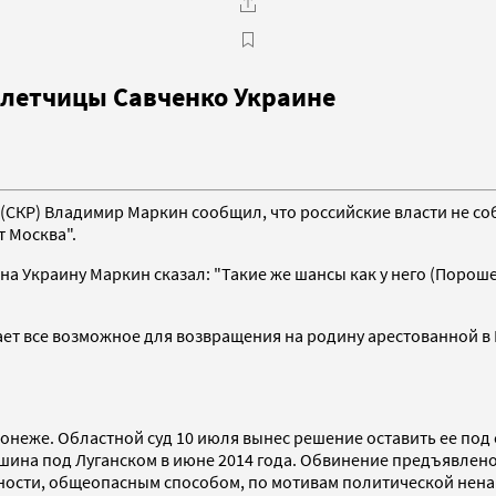
летчицы Савченко Украине
(СКР) Владимир Маркин сообщил, что российские власти не с
т Москва".
 Украину Маркин сказал: "Такие же шансы как у него (Порошен
лает все возможное для возвращения на родину арестованной в
неже. Областной суд 10 июля вынес решение оставить ее под с
а под Луганском в июне 2014 года. Обвинение предъявлено по 
ьности, общеопасным способом, по мотивам политической нена