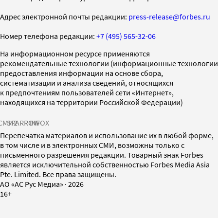
Адрес электронной почты редакции:
press-release@forbes.ru
Номер телефона редакции:
+7 (495) 565-32-06
На информационном ресурсе применяются
рекомендательные технологии (информационные технологии
предоставления информации на основе сбора,
систематизации и анализа сведений, относящихся
к предпочтениям пользователей сети «Интернет»,
находящихся на территории Российской Федерации)
СМИ2
SPARROW
INFOX
Перепечатка материалов и использование их в любой форме,
в том числе и в электронных СМИ, возможны только с
письменного разрешения редакции. Товарный знак Forbes
является исключительной собственностью Forbes Media Asia
Pte. Limited. Все права защищены.
AO «АС Рус Медиа»
·
2026
16+