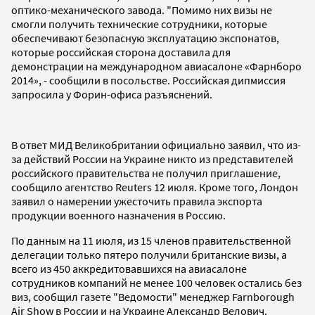
оптико-механического завода. "Помимо них визы не
смогли получить технические сотрудники, которые
обеспечивают безопасную эксплуатацию экспонатов,
которые российская сторона доставила для
демонстрации на международном авиасалоне «Фарнборо
2014», - сообщили в посольстве. Российская дипмиссия
запросила у Форин-офиса разъяснений.
В ответ МИД Великобритании официально заявил, что из-
за действий России на Украине никто из представителей
российского правительства не получил приглашение,
сообщило агентство Reuters 12 июля. Кроме того, Лондон
заявил о намерении ужесточить правила экспорта
продукции военного назначения в Россию.
По данным на 11 июля, из 15 членов правительственной
делегации только пятеро получили британские визы, а
всего из 450 аккредитовавшихся на авиасалоне
сотрудников компаний не менее 100 человек остались без
виз, сообщил газете "Ведомости" менеджер Farnborough
Air Show в России и на Украине Александр Велович.