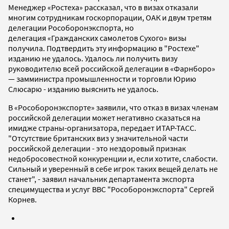
Менеджер «Ростеха» рассказал, что в визах отказали
многим сотрудникам госкорпорации, ОАК и двум третям
делегации Рособоронэкспорта, но
делегация «Гражданских самолетов Сухого» визы
получила. Подтвердить эту информацию в "Ростехе"
изданию не удалось. Удалось ли получить визу
руководителю всей российской делегации в «Фарнборо»
— замминистра промышленности и торговли Юрию
Слюсарю - изданию выяснить не удалось.
В «Рособоронэкспорте» заявили, что отказ в визах членам
российской делегации может негативно сказаться на
имидже страны-организатора, передает ИТАР-ТАСС.
"Отсутствие британских виз у значительной части
российской делегации - это нездоровый признак
недобросовестной конкуренции и, если хотите, слабости.
Сильный и уверенный в себе игрок таких вещей делать не
станет", - заявил начальник департамента экспорта
специмущества и услуг ВВС "Рособоронэкспорта" Сергей
Корнев.