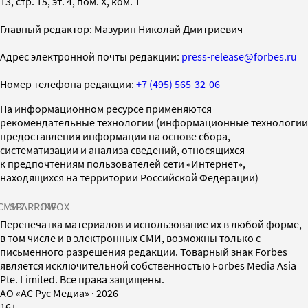
13, стр. 15, эт. 4, пом. X, ком. 1
Главный редактор: Мазурин Николай Дмитриевич
Адрес электронной почты редакции:
press-release@forbes.ru
Номер телефона редакции:
+7 (495) 565-32-06
На информационном ресурсе применяются
рекомендательные технологии (информационные технологии
предоставления информации на основе сбора,
систематизации и анализа сведений, относящихся
к предпочтениям пользователей сети «Интернет»,
находящихся на территории Российской Федерации)
СМИ2
SPARROW
INFOX
Перепечатка материалов и использование их в любой форме,
в том числе и в электронных СМИ, возможны только с
письменного разрешения редакции. Товарный знак Forbes
является исключительной собственностью Forbes Media Asia
Pte. Limited. Все права защищены.
AO «АС Рус Медиа»
·
2026
16+