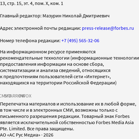
13, стр. 15, эт. 4, пом. X, ком. 1
Главный редактор: Мазурин Николай Дмитриевич
Адрес электронной почты редакции:
press-release@forbes.ru
Номер телефона редакции:
+7 (495) 565-32-06
На информационном ресурсе применяются
рекомендательные технологии (информационные технологии
предоставления информации на основе сбора,
систематизации и анализа сведений, относящихся
к предпочтениям пользователей сети «Интернет»,
находящихся на территории Российской Федерации)
СМИ2
SPARROW
INFOX
Перепечатка материалов и использование их в любой форме,
в том числе и в электронных СМИ, возможны только с
письменного разрешения редакции. Товарный знак Forbes
является исключительной собственностью Forbes Media Asia
Pte. Limited. Все права защищены.
AO «АС Рус Медиа»
·
2026