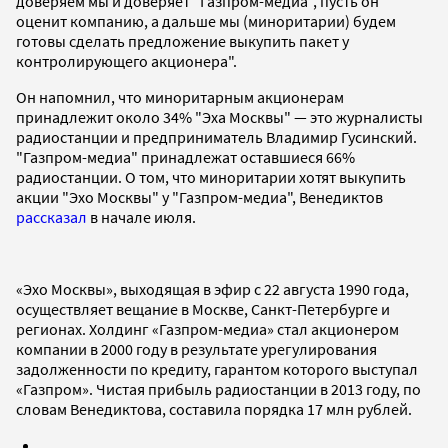
доверяем мы и доверяет "Газпром-медиа", пусть он
оценит компанию, а дальше мы (миноритарии) будем
готовы сделать предложение выкупить пакет у
контролирующего акционера".
Он напомнил, что миноритарным акционерам
принадлежит около 34% "Эха Москвы" — это журналисты
радиостанции и предприниматель Владимир Гусинский.
"Газпром-медиа" принадлежат оставшиеся 66%
радиостанции. О том, что миноритарии хотят выкупить
акции "Эхо Москвы" у "Газпром-медиа", Венедиктов
рассказал
в начале июля.
«Эхо Москвы», выходящая в эфир с 22 августа 1990 года,
осуществляет вещание в Москве, Санкт-Петербурге и
регионах. Холдинг «Газпром-медиа» стал акционером
компании в 2000 году в результате урегулирования
задолженности по кредиту, гарантом которого выступал
«Газпром». Чистая прибыль радиостанции в 2013 году, по
словам Венедиктова, составила порядка 17 млн рублей.