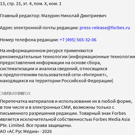
13, стр. 15, эт. 4, пом. X, ком. 1
Главный редактор: Мазурин Николай Дмитриевич
Адрес электронной почты редакции:
press-release@forbes.ru
Номер телефона редакции:
+7 (495) 565-32-06
На информационном ресурсе применяются
рекомендательные технологии (информационные технологии
предоставления информации на основе сбора,
систематизации и анализа сведений, относящихся
к предпочтениям пользователей сети «Интернет»,
находящихся на территории Российской Федерации)
СМИ2
SPARROW
INFOX
Перепечатка материалов и использование их в любой форме,
в том числе и в электронных СМИ, возможны только с
письменного разрешения редакции. Товарный знак Forbes
является исключительной собственностью Forbes Media Asia
Pte. Limited. Все права защищены.
AO «АС Рус Медиа»
·
2026