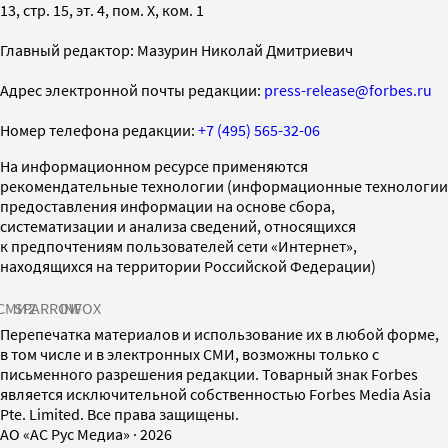
13, стр. 15, эт. 4, пом. X, ком. 1
Главный редактор: Мазурин Николай Дмитриевич
Адрес электронной почты редакции:
press-release@forbes.ru
Номер телефона редакции:
+7 (495) 565-32-06
На информационном ресурсе применяются
рекомендательные технологии (информационные технологии
предоставления информации на основе сбора,
систематизации и анализа сведений, относящихся
к предпочтениям пользователей сети «Интернет»,
находящихся на территории Российской Федерации)
СМИ2
SPARROW
INFOX
Перепечатка материалов и использование их в любой форме,
в том числе и в электронных СМИ, возможны только с
письменного разрешения редакции. Товарный знак Forbes
является исключительной собственностью Forbes Media Asia
Pte. Limited. Все права защищены.
AO «АС Рус Медиа»
·
2026