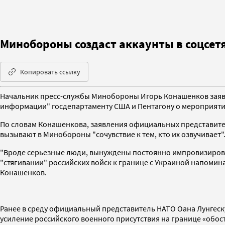
Минобороны создаст аккаунты в соцсетя
Копировать ссылку
Начальник пресс-службы Минобороны Игорь Конашенков заявил
информации" госдепартаменту США и Пентагону о мероприятиях
По словам Конашенкова, заявления официальных представите
вызывают в Минобороны "сочувствие к тем, кто их озвучивает"
"Вроде серьезные люди, вынуждены постоянно импровизировать
"стягивании" российских войск к границе с Украиной напомина
Конашенков.
Ранее в среду официальный представитель НАТО Оана Лунгеску
усиление российского военного присутствия на границе «обос