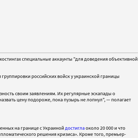
охостингах специальные аккаунты "для доведения объективной
группировки российских войск у украинской границы
зность своим заявлениям. Их регулярные эскапады о
азвать цену подороже, пока пузырь не лопнул", — полагает
оенных на границе с Украиной
достигла
около 20 000 и что
ипломатического решения кризиса». Кроме того, премьер-