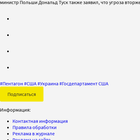
министр Польши Дональд Туск также заявил, что угроза вторж
#
Пентагон
#
США
#
Украина
#
Госдепартамент США
Подписаться
Информация:
Контактная информация
Правила обработки
Реклама в журнале
Реклама на сайте