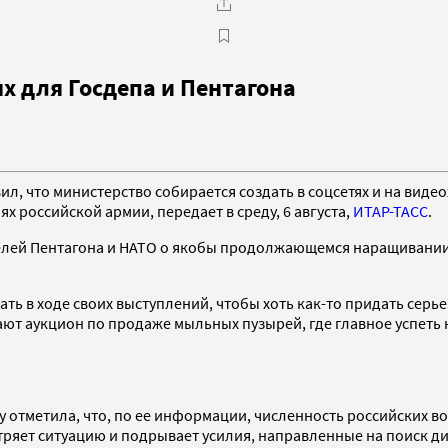
х для Госдепа и Пентагона
, что министерство собирается создать в соцсетях и на виде
 российской армии, передает в среду, 6 августа,
ИТАР-ТАСС
.
лей Пентагона и НАТО о якобы продолжающемся наращивании 
.
 в ходе своих выступлений, чтобы хоть как-то придать серье
ют аукцион по продаже мыльных пузырей, где главное успеть н
 отметила, что, по ее информации, численность российских в
тряет ситуацию и подрывает усилия, направленные на поиск д